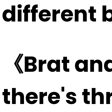
different 
《Brat and
there's t