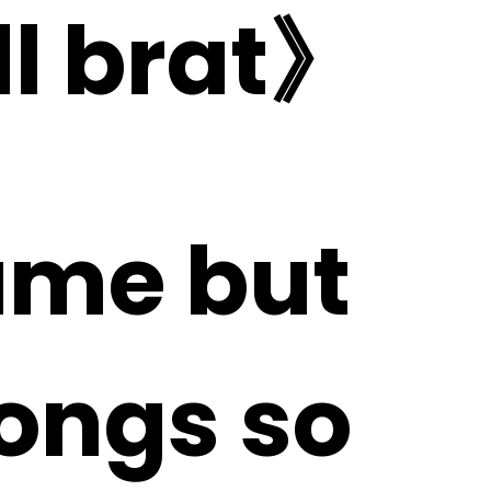
ill brat》
same but
songs so