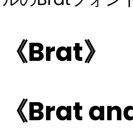
《Brat》
《Brat and