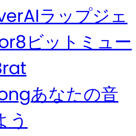
ver
AIラップジェ
or
8ビットミュー
Brat
Song
あなたの音
よう