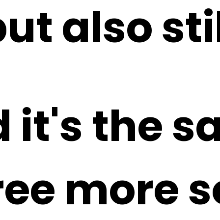
but also st
 it's the 
hree more 