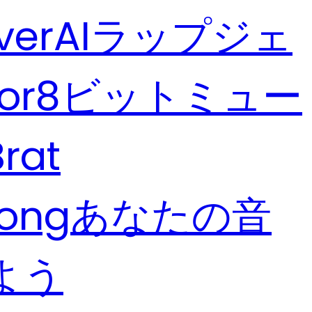
ver
AIラップジェ
or
8ビットミュー
Brat
Song
あなたの音
よう