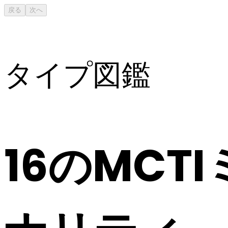
戻る
次へ
タイプ図鑑
16のMC