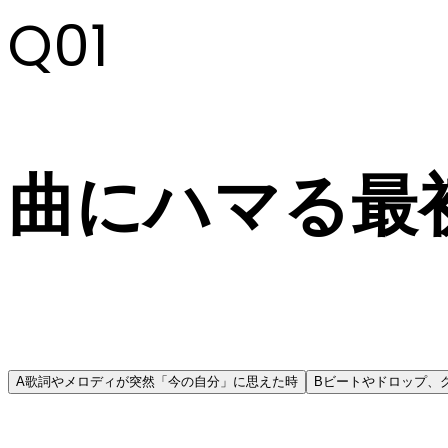
Q
01
曲にハマる最
A
歌詞やメロディが突然「今の自分」に思えた時
B
ビートやドロップ、