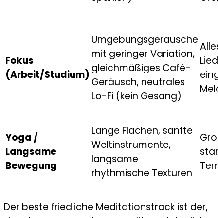
Umgebungsgeräusche
Alle
mit geringer Variation,
Fokus
Lie
gleichmäßiges Café-
(Arbeit/Studium)
ein
Geräusch, neutrales
Mel
Lo-Fi (kein Gesang)
Lange Flächen, sanfte
Yoga /
Gro
Weltinstrumente,
Langsame
sta
langsame
Bewegung
Tem
rhythmische Texturen
Der beste friedliche Meditationstrack ist der,