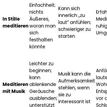
Einfachheit;
Kann sich
nichts
Erfa
innerlich „zu
In Stille
Äußeres,
Medi
laut“ anfühlen;
meditieren
woran man
ruhi
schwieriger zu
sich
Umg
starten
festhalten
könnte
Leichter zu
beginnen;
Anfä
Musik kann die
kann
laut
Aufmerksamkeit
Meditieren
ablenkende
Woh
stehlen, wenn
mit Musik
Geräusche
Ents
sie zu
ausblenden;
vor 
interessant ist
unterstützt
Schl