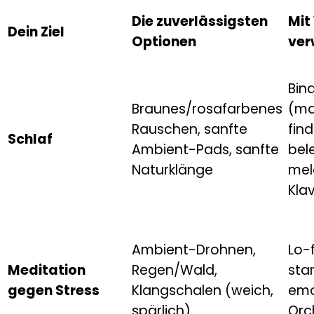
Die zuverlässigsten
Mit
Dein Ziel
Optionen
ver
Bin
Braunes/rosafarbenes
(m
Rauschen, sanfte
fin
Schlaf
Ambient-Pads, sanfte
bel
Naturklänge
mel
Klav
Ambient-Drohnen,
Lo-f
Meditation
Regen/Wald,
sta
gegen Stress
Klangschalen (weich,
emo
spärlich)
Orc