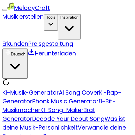
MelodyCraft
Musik erstellen
Tools
Inspiration
Erkunden
Preisgestaltung
Herunterladen
Deutsch
KI-Musik-Generator
AI Song Cover
KI-Rap-
Generator
Phonk Music Generator
8-Bit-
Musikmacher
KI-Song-Maker
Brat
Generator
Decode Your Debut Song
Was ist
deine Musik-Persönlichkeit
Verwandle deine