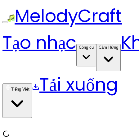
MelodyCraft
Tạo nhạc
K
Công cụ
Cảm Hứng
Tải xuống
Tiếng Việt