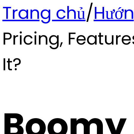
Trang chủ
/
Hướn
Pricing, Feature
It?
Boomy 