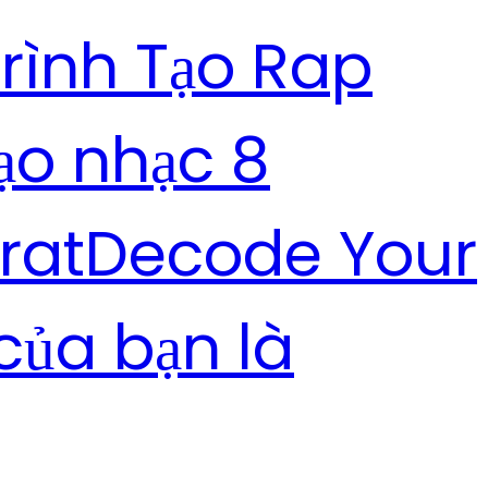
rình Tạo Rap
tạo nhạc 8
rat
Decode Your
của bạn là