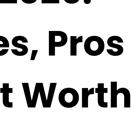
es, Pros
It Worth