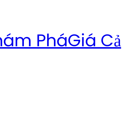
hám Phá
Giá Cả