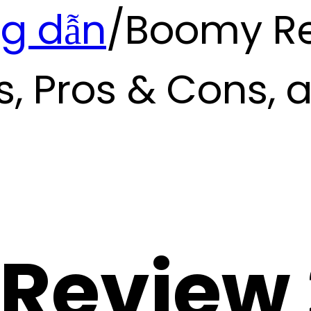
g dẫn
/
Boomy Re
s, Pros & Cons, a
Review 