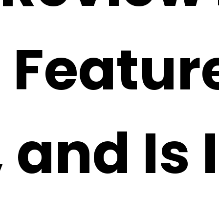
, Featur
 and Is 