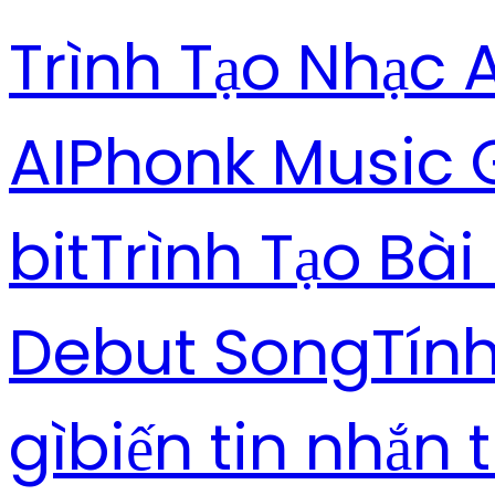
Trình Tạo Nhạc A
AI
Phonk Music 
bit
Trình Tạo Bài
Debut Song
Tín
gì
biến tin nhắn 