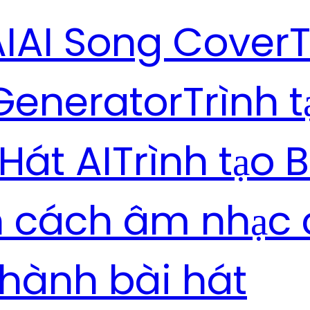
I
AI Song Cover
T
Generator
Trình 
 Hát AI
Trình tạo B
h cách âm nhạc 
thành bài hát