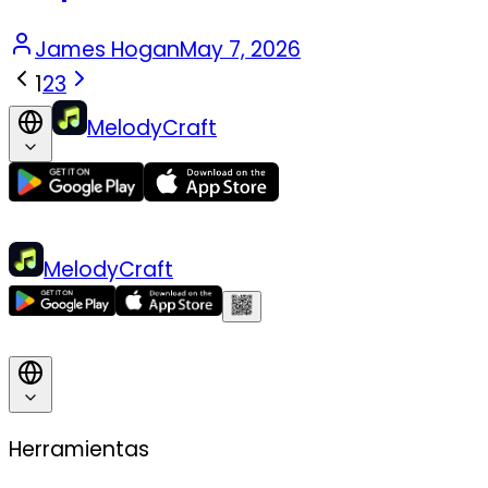
James Hogan
May 7, 2026
1
2
3
MelodyCraft
MelodyCraft
Herramientas