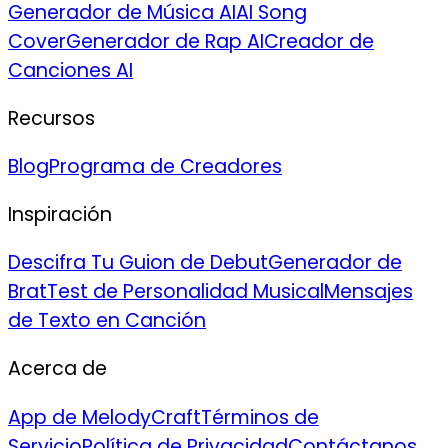
Generador de Música AI
AI Song
Cover
Generador de Rap AI
Creador de
Canciones AI
Recursos
Blog
Programa de Creadores
Inspiración
Descifra Tu Guion de Debut
Generador de
Brat
Test de Personalidad Musical
Mensajes
de Texto en Canción
Acerca de
App de MelodyCraft
Términos de
Servicio
Política de Privacidad
Contáctanos