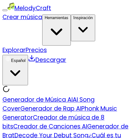
MelodyCraft
Crear música
Herramientas
Inspiración
Explorar
Precios
Descargar
Español
Generador de Música AI
AI Song
Cover
Generador de Rap AI
Phonk Music
Generator
Creador de música de 8
bits
Creador de Canciones AI
Generador de
Brat
Decode Your Debut Song
¿Cuál es tu