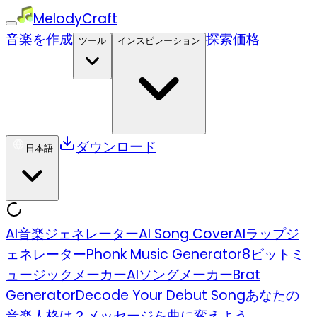
MelodyCraft
音楽を作成
探索
価格
ツール
インスピレーション
ダウンロード
日本語
AI音楽ジェネレーター
AI Song Cover
AIラップジ
ェネレーター
Phonk Music Generator
8ビットミ
ュージックメーカー
AIソングメーカー
Brat
Generator
Decode Your Debut Song
あなたの
音楽人格は？
メッセージを曲に変えよう