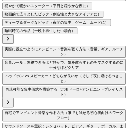
穏やかで暖かいスターター（平日と穏やかな夜に）
映画的で広々としたピック（創造性と大きなアイデアに）
ディープ＆ダークなピック（夜間の集中、ゲーム、ムードに）
睡眠時間の作品（一晩中再生したい場合）
実際に役立つようにアンビエント音楽を聴く方法（音量、ギア、ルーチ
ン）
音量ルール：無視できるほど静かで、気を散らすものをマスクするのに
十分なほどクリア
ヘッドホン vs スピーカー：どちらが良いか（そして夜に避けるべきこ
と）
再現可能な集中儀式を構築する（ポモドーロ+アンビエントプレイリス
ト）
自宅でアンビエント音楽を作る方法（誰でも試せる初心者向けのワーク
フロー）
サウンドソースを選択：シンセパッド、ピアノ、ギター、ボーカル、ま