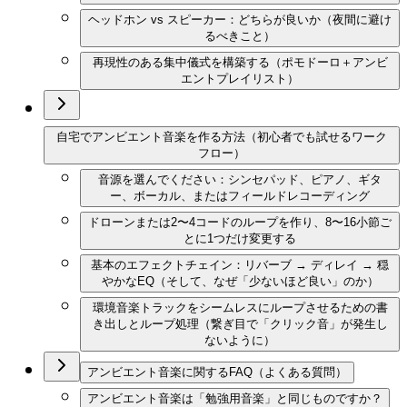
ヘッドホン vs スピーカー：どちらが良いか（夜間に避け
るべきこと）
再現性のある集中儀式を構築する（ポモドーロ＋アンビ
エントプレイリスト）
自宅でアンビエント音楽を作る方法（初心者でも試せるワーク
フロー）
音源を選んでください：シンセパッド、ピアノ、ギタ
ー、ボーカル、またはフィールドレコーディング
ドローンまたは2〜4コードのループを作り、8〜16小節ご
とに1つだけ変更する
基本のエフェクトチェイン：リバーブ → ディレイ → 穏
やかなEQ（そして、なぜ「少ないほど良い」のか）
環境音楽トラックをシームレスにループさせるための書
き出しとループ処理（繋ぎ目で「クリック音」が発生し
ないように）
アンビエント音楽に関するFAQ（よくある質問）
アンビエント音楽は「勉強用音楽」と同じものですか？