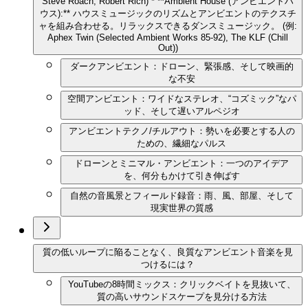
Steve Roach, Robert Rich) * **Ambient House (アンビエントハ
ウス):** ハウスミュージックのリズムとアンビエントのテクスチ
ャを組み合わせる。リラックスできるダンスミュージック。 (例:
Aphex Twin (Selected Ambient Works 85-92), The KLF (Chill
Out))
ダークアンビエント：ドローン、緊張感、そして映画的
な不安
空間アンビエント：ワイドなステレオ、“コズミック”なパ
ッド、そして遅いアルペジオ
アンビエントテクノ/チルアウト：勢いを必要とする人の
ための、繊細なパルス
ドローンとミニマル・アンビエント：一つのアイデア
を、何分もかけて引き伸ばす
自然の音風景とフィールド録音：雨、風、部屋、そして
現実世界の質感
質の低いループに陥ることなく、良質なアンビエント音楽を見
つけるには？
YouTubeの8時間ミックス：クリックベイトを見抜いて、
質の高いサウンドスケープを見分ける方法