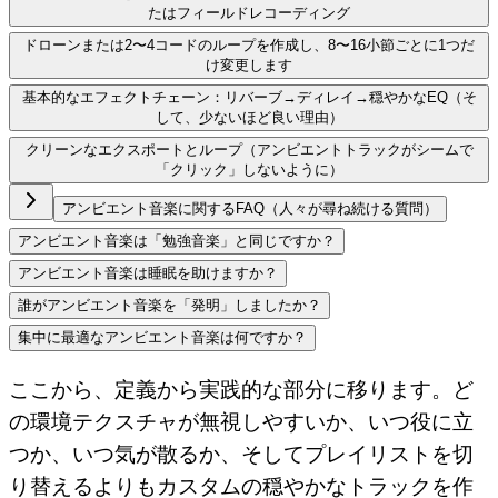
たはフィールドレコーディング
ドローンまたは2〜4コードのループを作成し、8〜16小節ごとに1つだ
け変更します
基本的なエフェクトチェーン：リバーブ→ディレイ→穏やかなEQ（そ
して、少ないほど良い理由）
クリーンなエクスポートとループ（アンビエントトラックがシームで
「クリック」しないように）
アンビエント音楽に関するFAQ（人々が尋ね続ける質問）
アンビエント音楽は「勉強音楽」と同じですか？
アンビエント音楽は睡眠を助けますか？
誰がアンビエント音楽を「発明」しましたか？
集中に最適なアンビエント音楽は何ですか？
ここから、定義から実践的な部分に移ります。ど
の環境テクスチャが無視しやすいか、いつ役に立
つか、いつ気が散るか、そしてプレイリストを切
り替えるよりもカスタムの穏やかなトラックを作