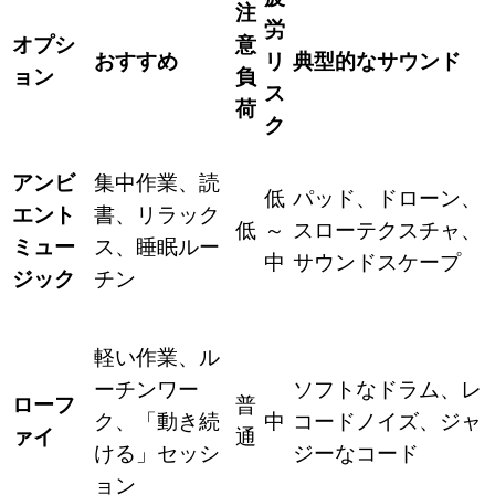
注
労
オプシ
意
おすすめ
リ
典型的なサウンド
ョン
負
ス
荷
ク
アンビ
集中作業、読
低
パッド、ドローン、
エント
書、リラック
低
～
スローテクスチャ、
ミュー
ス、睡眠ルー
中
サウンドスケープ
ジック
チン
軽い作業、ル
ーチンワー
ソフトなドラム、レ
ローフ
普
ク、「動き続
中
コードノイズ、ジャ
ァイ
通
ける」セッシ
ジーなコード
ョン