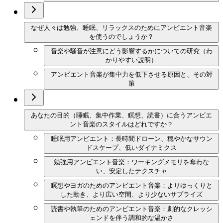
なぜ人々は勉強、睡眠、リラックスのためにアンビエント音楽
を使うのでしょうか？
音楽や騒音が注意にどう影響するかについての研究（わ
かりやすい説明）
アンビエント音楽が集中力を低下させる原因と、その対
策
あなたの目的（睡眠、集中作業、瞑想、読書）に合うアンビエ
ント音楽のスタイルはどれですか？
睡眠用アンビエント：長時間ドローン、穏やかなサウン
ドスケープ、低いダイナミクス
勉強用アンビエント音楽：ワーキングメモリを奪わな
い、安定したテクスチャ
瞑想やヨガのためのアンビエント音楽：よりゆっくりと
した動き、より広い空間、より少ないサプライズ
読書や執筆のためのアンビエント音楽：劇的なクレッシ
ェンドを伴う調和的な温かさ