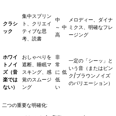
集中スプリン
中
メロディー、ダイナ
クラシ
ト、クリエイ
～
中
ミクス、明確なフレ
ック
ティブな思
高
ージング
考、読書
ホワイ
おしゃべりを
非
一定の「シーッ」と
トノイ
遮断、睡眠マ
常
いう音（またはピン
ズ（音
スキング、感
に
低
ク/ブラウンノイズ
楽では
覚のスムージ
低
のバリエーション）
ない）
ング
い
二つの重要な明確化: