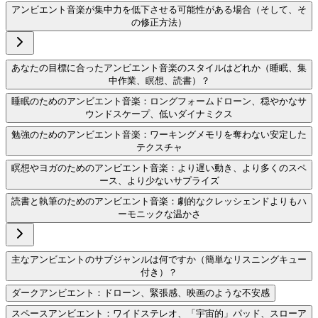
アンビエント音楽が集中力を低下させる可能性がある場合（そして、そ
の修正方法）
あなたの目標に合ったアンビエント音楽のスタイルはどれか（睡眠、集
中作業、瞑想、読書）？
睡眠のためのアンビエント音楽：ロングフォームドローン、穏やかなサ
ウンドスケープ、低いダイナミクス
勉強のためのアンビエント音楽：ワーキングメモリを奪わない安定した
テクスチャ
瞑想やヨガのためのアンビエント音楽：より遅い動き、より多くのスペ
ース、より少ないサプライズ
読書と執筆のためのアンビエント音楽：劇的なクレッシェンドよりもハ
ーモニックな温かさ
主なアンビエントのサブジャンルは何ですか（簡単なリスニングキュー
付き）？
ダークアンビエント：ドローン、緊張感、映画のような不安感
スペースアンビエント：ワイドステレオ、「宇宙的」パッド、スローア