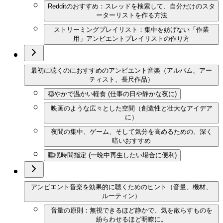
Redditのおすすめ：スレッドを検索して、自分だけのスタ
ーターリストを作る方法
ストリーミングプレイリスト：集中を妨げない「作業
用」アンビエントプレイリストの作り方
最初に聴くのにおすすめのアンビエント音楽（アルバム、アー
ティスト、長尺作品）
穏やかで温かい軽食 (仕事の日や静かな夜に)
映画のような広々とした空間（創造性と壮大なアイデア
に）
夜間の集中、ゲーム、そして気分を高めるための、深く
暗いおすすめ
睡眠時間指定 (一晩中再生したい場合に便利)
アンビエント音楽を効果的に聴くためのヒント（音量、機材、
ルーティン）
音量の原則：無視できるほど静かで、気を散らすものを
紛らわせるほど明瞭に。