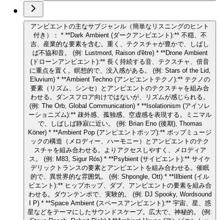
アンビエントの主なサブジャンル（簡単なリスニングのヒント
付き）： * **Dark Ambient (ダークアンビエント):** 不穏、不
吉、産業的な要素を含む。重く、テクスチャが豊かで、しばし
ば不協和音。 (例: Lustmord, Raison d'être) * **Drone Ambient
(ドローンアンビエント):** 長く持続する音、テクスチャ、倍音
に重点を置く。瞑想的で、没入感がある。 (例: Stars of the Lid,
Eluvium) * **Ambient Techno (アンビエントテクノ):** テクノの
要素（リズム、シンセ）とアンビエントのテクスチャを組み合
わせる。ダンスフロア向けではないが、リズムが感じられる。
(例: The Orb, Global Communication) * **Isolationism (アイソレ
ーショニズム):** 疎外感、孤独感、空虚感を表現する。ミニマル
で、しばしば静寂に近い。 (例: Brian Eno (後期), Thomas
Köner) * **Ambient Pop (アンビエントポップ):** ポップミュージ
ックの構造（メロディー、ハーモニー）とアンビエントのテク
スチャを組み合わせる。よりアクセスしやすく、メロディア
ス。 (例: M83, Sigur Rós) * **Psybient (サイビエント):** サイケ
デリックトランスの要素とアンビエントを組み合わせる。催眠
的で、異世界的な雰囲気。 (例: Shpongle, Ott) * **Illbient (イル
ビエント):** ヒップホップ、ダブ、アンビエントの要素を組み合
わせる。ダウンテンポで、実験的。 (例: DJ Spooky, Wordsound
I P) * **Space Ambient (スペースアンビエント):** 宇宙、星、惑
星などをテーマにしたサウンドスケープ。広大で、神秘的。 (例: